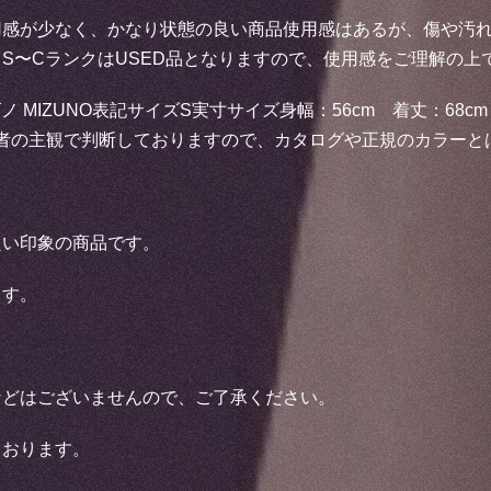
用感が少なく、かなり状態の良い商品使用感はあるが、傷や汚
S〜CランクはUSED品となりますので、使用感をご理解の上
ミズノ MIZUNO表記サイズS実寸サイズ身幅：56cm 着丈：6
品者の主観で判断しておりますので、カタログや正規のカラー
良い印象の商品です。
ます。
などはございませんので、ご了承ください。
ております。