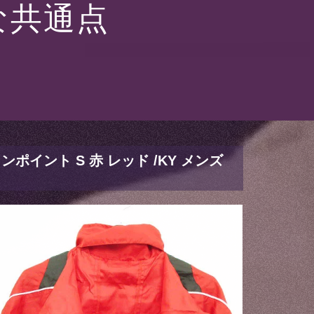
な共通点
ポイント S 赤 レッド /KY メンズ