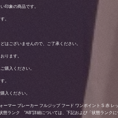
良い印象の商品です。
ます。
などはございませんので、ご了承ください。
ております。
上ご購入ください。
ます。
ご購入ください。
ォーマー ブレーカー フルジップ フード ワンポイント S 赤 レッ
ム店状態ランク ”AB”詳細については、下記および「状態ラン