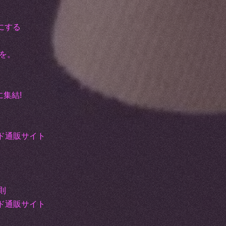
にする
を。
に集結!
。
ド通販サイト
則
ド通販サイト