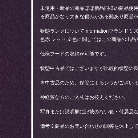
未使用・新品の商品ほぼ新品同様の商品使
る商品かなり大きな傷みがある難あり商品※
状態ランクについてinformationブランド
色赤 レッド ※色に関してはこの商品の出
仕様フードの収納が可能です。
状態中古品ではございますが比較的状態の
※中古品のため、保管によるシワがござい
神経質な方のご入札はお控えください。
写真または説明欄に記載のない箱・付属品
備考※商品のお問い合わせの回答を休止し