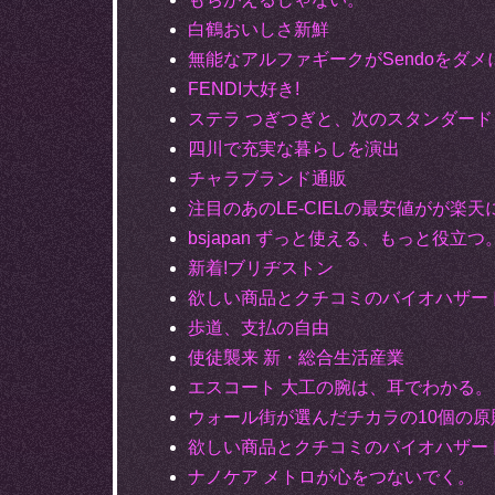
白鶴おいしさ新鮮
無能なアルファギークがSendoをダメ
FENDI大好き!
ステラ つぎつぎと、次のスタンダード
四川で充実な暮らしを演出
チャラブランド通販
注目のあのLE-CIELの最安値がが楽天
bsjapan ずっと使える、もっと役立つ
新着!ブリヂストン
欲しい商品とクチコミのバイオハザー
歩道、支払の自由
使徒襲来 新・総合生活産業
エスコート 大工の腕は、耳でわかる。
ウォール街が選んだチカラの10個の原
欲しい商品とクチコミのバイオハザー
ナノケア メトロが心をつないでく。