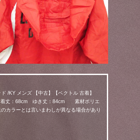
ド /KY メンズ 【中古】【ベクトル 古着】
 着丈：68cm ゆき丈：84cm 素材ポリエ
正規のカラーとは言いまわしが異なる場合があり