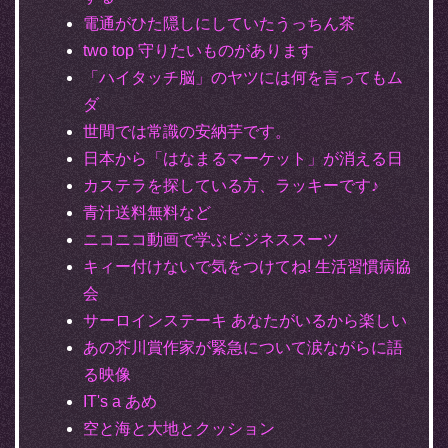
電通がひた隠しにしていたうっちん茶
two top 守りたいものがあります
「ハイタッチ脳」のヤツには何を言ってもム
ダ
世間では常識の安納芋です。
日本から「はなまるマーケット」が消える日
カステラを探している方、ラッキーです♪
青汁送料無料など
ニコニコ動画で学ぶビジネススーツ
キィー付けないで気をつけてね! 生活習慣病協
会
サーロインステーキ あなたがいるから楽しい
あの芥川賞作家が緊急について涙ながらに語
る映像
IT's a あめ
空と海と大地とクッション