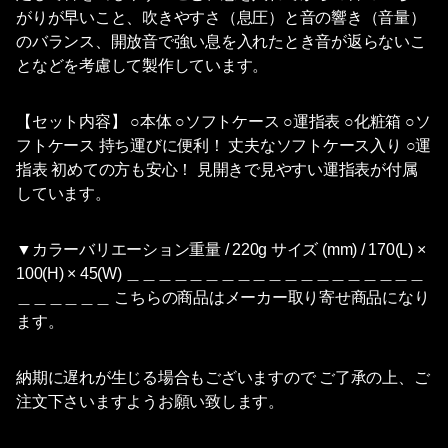
がりが早いこと、吹きやすさ（息圧）と音の響き（音量）
のバランス、開放音で強い息を入れたとき音が返らないこ
となどを考慮して製作しています。
【セット内容】 ○本体 ○ソフトケース ○運指表 ○化粧箱 ○ソ
フトケース 持ち運びに便利！ 丈夫なソフトケース入り ○運
指表 初めての方も安心！ 見開きで見やすい運指表が付属
しています。
▼カラーバリエーション重量 / 220g サイズ (mm) / 170(L) ×
100(H) × 45(W) ＿＿＿＿＿＿＿＿＿＿＿＿＿＿＿＿＿＿＿
＿＿＿＿＿＿ こちらの商品はメーカー取り寄せ商品になり
ます。
納期に遅れが生じる場合もございますので ご了承の上、ご
注文下さいますようお願い致します。