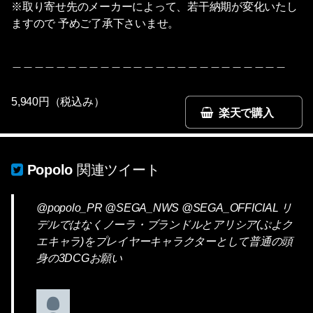
※取り寄せ先のメーカーによって、若干納期が変化いたし
ますので 予めご了承下さいませ。
＿＿＿＿＿＿＿＿＿＿＿＿＿＿＿＿＿＿＿＿＿＿＿＿＿
5,940円（税込み）
楽天で購入
Popolo
関連ツイート
@popolo_PR @SEGA_NWS @SEGA_OFFICIAL リ
デルではなくノーラ・ブランドルとアリシア(ぷよク
エキャラ)をプレイヤーキャラクターとして普通の頭
身の3DCGお願い