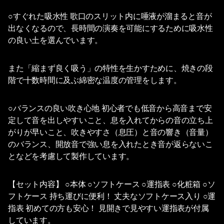
○すぐれた吸水性 歌口のスリット内に唾液が溜まると音が
出なくなるので、長時間の演奏を可能にするために吸水性
の良い土を選んでいます。
また「縮まず良く吸う」の特性を生かすために、焼きの段
階で十数時間に及ぶ綿密な温度の管理をします。
○バランスの良い吹き心地 初心者でも低音から高音まで安
定して音を出しやすいこと、息を入れてからの音の立ち上
がりが早いこと、吹きやすさ（息圧）と音の響き（音量）
のバランス、開放音で強い息を入れたとき音が返らないこ
となどを考慮して製作しています。
【セット内容】 ○本体 ○ソフトケース ○運指表 ○化粧箱 ○ソ
フトケース 持ち運びに便利！ 丈夫なソフトケース入り ○運
指表 初めての方も安心！ 見開きで見やすい運指表が付属
しています。