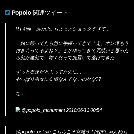
Popolo
関連ツイート
RT @jk__piccolo: ちょっとショックすぎて…
一緒に帰ってたら急に手握ってきて「え、オレ達もう
付き合ってるよね？」とかゆってきて冗談かと思った
ら顔が魔顔で…怖くなって腕置いて逃げてきた
ずっと友達だと思ってたのに…
やっぱり男女に友情なんてないのかな??
な…
@popolo_monument
2018/06/13 00:54
@popolo_oekaki こちらこそ有難う！ぽぽしゃんめち