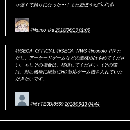
ゃ強くて頼りになった〜！また遊ぼうね(*•̀ᴗ•́*)👍
@kumo_ika
2018/06/13 01:09
@SEGA_OFFICIAL @SEGA_NWS @popolo_PR た
だし、アーケードゲームなどの業務用はやめてくださ
い。もしその場合は、移植してください。(その際
は、対応機種に絶対にHD対応ゲーム機を入れていた
だきたいです。
@6YTE0Dj8569
2018/06/13 04:44