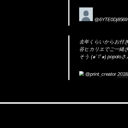
@6YTE0Dj856
去年くらいからお付
谷ヒカリエでご一緒さ
そう (๑´⍢`๑) p
@print_creator
2018