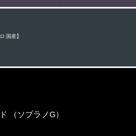
ポロ 国産】
ード （ソプラノG）