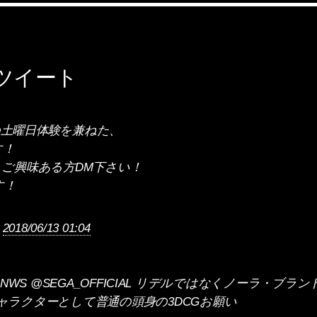
ツイート
: 今週の土曜日体験を兼ねた、
す！
、ご興味ある方DM下さい！
す！
t
2018/06/13 01:04
EGA_NWS @SEGA_OFFICIAL リデルではなくノーラ・
ャラクターとして普通の頭身の3DCGお願い