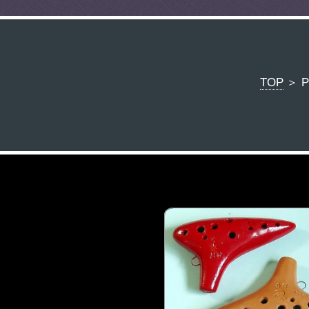
TOP
＞ 