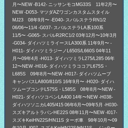
月〜NEW -B142- ニッサンモコMG33S 11年2月〜
NEW -D053- マツダAZワゴンカスタムスタイル
MJ23 08年9月〜 -E040- スバルステラRN1/2
06/06〜11/4 -G037- スバルステラLA系100系
11/5〜 -G065- スバルR2RC1/2 03年12月〜10年3月
-G034- ダイハツミライースLA300系 11年9月〜 -
H011- ダイハツミラジーノL650S/L660S 04年11
月〜09年4月 -H013- ダイハツミラL275/L285 06年
12〜NEW -H016- ダイハツミラココアL675S・
L685S 09年8月〜NEW -H017- ダイハツムーブ
キャンバスLA800/810/S 16年9月〜 -H020- ダイハ
ツムーブコンテL575S・L585S 08年8月〜NEW -
H021- ダイハツコペンLA400 14年〜NEW -H038-
ダイハツソニカL405/415 06年6月〜09年5月 -H030-
スズキアルトラパンHE22S 08年11月〜NEW -I017-
スズキKeiHN22S/HN11S ターボ車 98年10月〜09
年10月 -I007- スズキKeiHN22S/HN11S ノンター