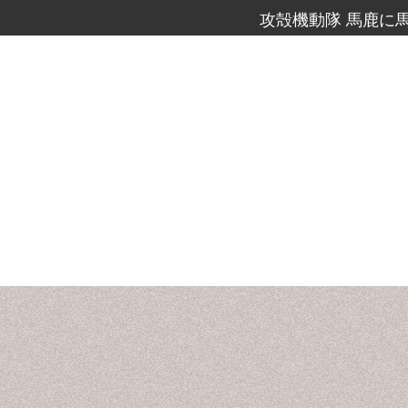
攻殻機動隊 馬鹿に