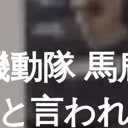
機動隊 馬
と言わ