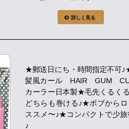
詳しく見る
★郵送日にち・時間指定不可♪
髪風カール HAIR GUM CU
カーラー日本製★毛先くるく
どちらも巻ける♪★ボブから
ススメ〜♪★コンパクトで少旅
♪