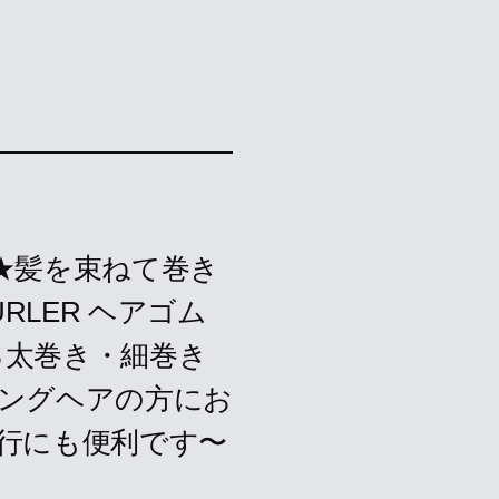
★髪を束ねて巻き
RLER ヘアゴム
る太巻き・細巻き
ロングヘアの方にお
行にも便利です〜