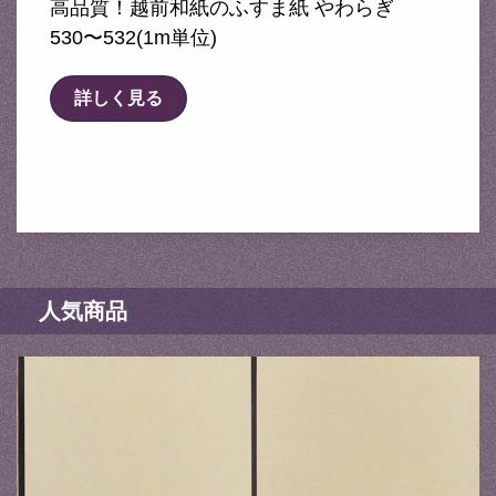
高品質！越前和紙のふすま紙 やわらぎ
530〜532(1m単位)
詳しく見る
人気商品