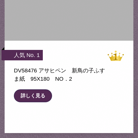
人気 No. 1
DV58476 アサヒペン 新鳥の子ふす
ま紙 95X180 NO．2
詳しく見る