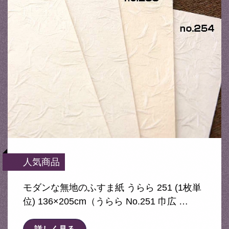
人気商品
モダンな無地のふすま紙 うらら 251 (1枚単
位) 136×205cm（うらら No.251 巾広 …