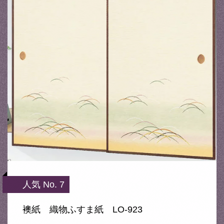
人気 No. 7
襖紙 織物ふすま紙 LO-923