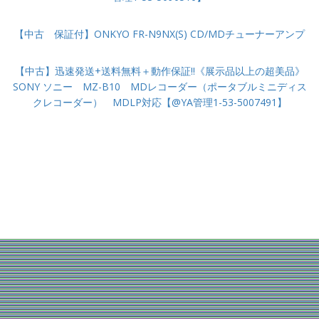
【中古 保証付】ONKYO FR-N9NX(S) CD/MDチューナーアンプ
【中古】迅速発送+送料無料＋動作保証!!《展示品以上の超美品》
SONY ソニー MZ-B10 MDレコーダー（ポータブルミニディス
クレコーダー） MDLP対応【@YA管理1-53-5007491】