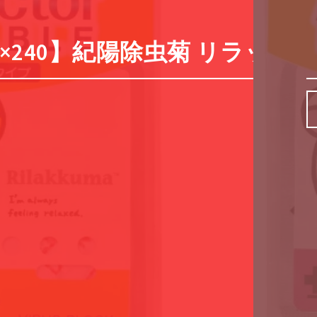
40】紀陽除虫菊 リラックマ 携