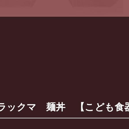
】asahikoyo
クマ 麺丼 【こども食器】 【1