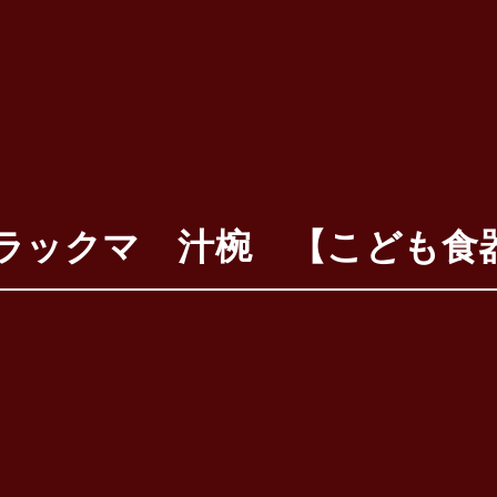
】asahikoyo
クマ 汁椀 【こども食器】 【3