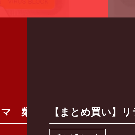
麺丼 【こども食器】 【160点
【まとめ買い】リラッ