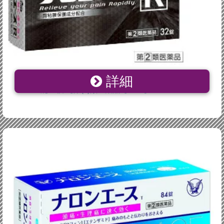
詳細
★ゆうメール発送・送料無料【代引不可】★ナロンエー
スR 32錠×3個 【第(2)類医薬品【RCP】