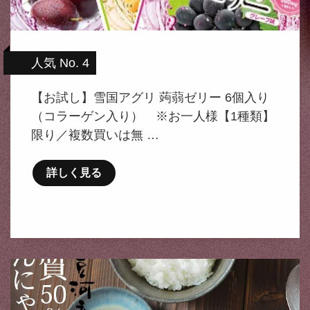
人気 No. 4
【お試し】雪国アグリ 蒟蒻ゼリー 6個入り
（コラーゲン入り） ※お一人様【1種類】
限り／複数買いは無 …
詳しく見る