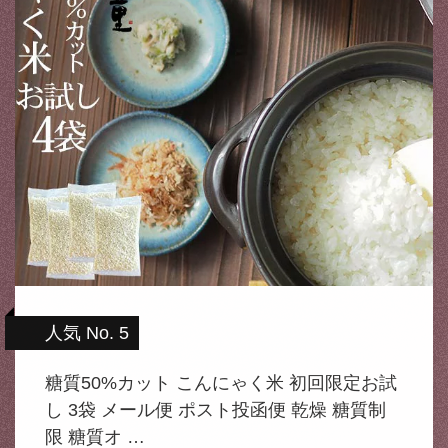
人気 No. 5
糖質50%カット こんにゃく米 初回限定お試
し 3袋 メール便 ポスト投函便 乾燥 糖質制
限 糖質オ …