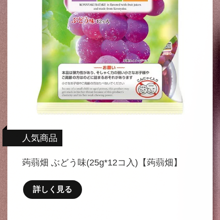
人気商品
蒟蒻畑 ぶどう味(25g*12コ入)【蒟蒻畑】
詳しく見る